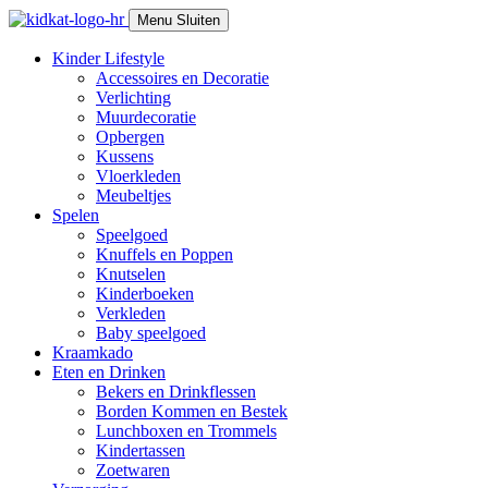
Skip
Menu
Sluiten
to
content
Kinder Lifestyle
Accessoires en Decoratie
Verlichting
Muurdecoratie
Opbergen
Kussens
Vloerkleden
Meubeltjes
Spelen
Speelgoed
Knuffels en Poppen
Knutselen
Kinderboeken
Verkleden
Baby speelgoed
Kraamkado
Eten en Drinken
Bekers en Drinkflessen
Borden Kommen en Bestek
Lunchboxen en Trommels
Kindertassen
Zoetwaren