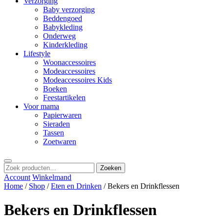
Verzorging
Baby verzorging
Beddengoed
Babykleding
Onderweg
Kinderkleding
Lifestyle
Woonaccessoires
Modeaccessoires
Modeaccessoires Kids
Boeken
Feestartikelen
Voor mama
Papierwaren
Sieraden
Tassen
Zoetwaren
Zoeken
Zoeken
naar:
Account
Winkelmand
Home
/
Shop
/
Eten en Drinken
/ Bekers en Drinkflessen
Bekers en Drinkflessen