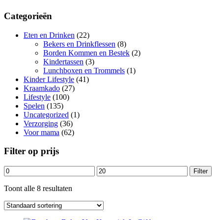
Filter
Categorieën
Eten en Drinken
(22)
Bekers en Drinkflessen
(8)
Borden Kommen en Bestek
(2)
Kindertassen
(3)
Lunchboxen en Trommels
(1)
Kinder Lifestyle
(41)
Kraamkado
(27)
Lifestyle
(100)
Spelen
(135)
Uncategorized
(1)
Verzorging
(36)
Voor mama
(62)
Filter op prijs
Min.
Max.
Filter
prijs
prijs
Toont alle 8 resultaten