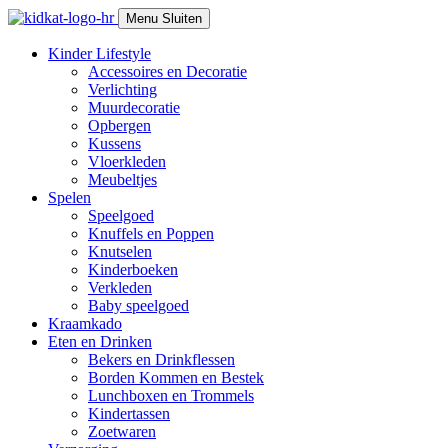
Skip
Menu
Sluiten
to
content
Kinder Lifestyle
Accessoires en Decoratie
Verlichting
Muurdecoratie
Opbergen
Kussens
Vloerkleden
Meubeltjes
Spelen
Speelgoed
Knuffels en Poppen
Knutselen
Kinderboeken
Verkleden
Baby speelgoed
Kraamkado
Eten en Drinken
Bekers en Drinkflessen
Borden Kommen en Bestek
Lunchboxen en Trommels
Kindertassen
Zoetwaren