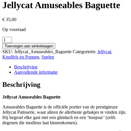
Jellycat Amuseables Baguette
€
35,00
Op voorraad
Jellycat
Amuseables
Toevoegen aan winkelwagen
Baguette
SKU:
Jellycat_Amuseables_Baguette
Categorieën:
Jellycat
,
aantal
Knuffels en Poppen
,
Spelen
Beschrijving
Aanvullende informatie
Beschrijving
Jellycat Amuseables Baguette
Amuseables Baguette is de officiële portier van de prestigieuze
Jellycat Patisserie, waar alleen de allerbeste gebakjes te vinden zijn.
Hij begroet elke gast met een glimlach en een ‘bonjour’ (zelfs
degenen die modieus laat binnenkomen).