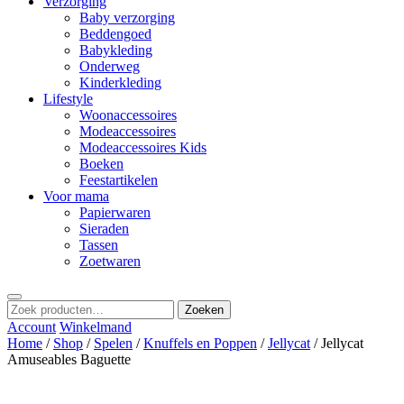
Verzorging
Baby verzorging
Beddengoed
Babykleding
Onderweg
Kinderkleding
Lifestyle
Woonaccessoires
Modeaccessoires
Modeaccessoires Kids
Boeken
Feestartikelen
Voor mama
Papierwaren
Sieraden
Tassen
Zoetwaren
Zoeken
Zoeken
naar:
Account
Winkelmand
Home
/
Shop
/
Spelen
/
Knuffels en Poppen
/
Jellycat
/ Jellycat
Amuseables Baguette