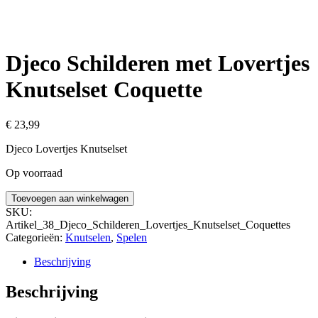
Djeco Schilderen met Lovertjes
Knutselset Coquette
€
23,99
Djeco Lovertjes Knutselset
Op voorraad
Djeco
Toevoegen aan winkelwagen
Schilderen
SKU:
met
Artikel_38_Djeco_Schilderen_Lovertjes_Knutselset_Coquettes
Lovertjes
Categorieën:
Knutselen
,
Spelen
Knutselset
Coquette
Beschrijving
aantal
Beschrijving