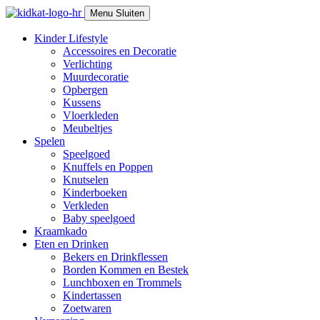
Skip
Menu
Sluiten
to
content
Kinder Lifestyle
Accessoires en Decoratie
Verlichting
Muurdecoratie
Opbergen
Kussens
Vloerkleden
Meubeltjes
Spelen
Speelgoed
Knuffels en Poppen
Knutselen
Kinderboeken
Verkleden
Baby speelgoed
Kraamkado
Eten en Drinken
Bekers en Drinkflessen
Borden Kommen en Bestek
Lunchboxen en Trommels
Kindertassen
Zoetwaren