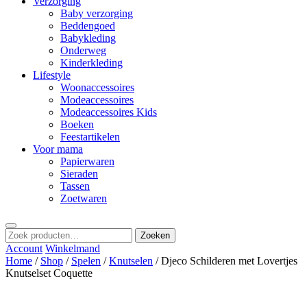
Verzorging
Baby verzorging
Beddengoed
Babykleding
Onderweg
Kinderkleding
Lifestyle
Woonaccessoires
Modeaccessoires
Modeaccessoires Kids
Boeken
Feestartikelen
Voor mama
Papierwaren
Sieraden
Tassen
Zoetwaren
Zoeken
Zoeken
naar:
Account
Winkelmand
Home
/
Shop
/
Spelen
/
Knutselen
/ Djeco Schilderen met Lovertjes
Knutselset Coquette