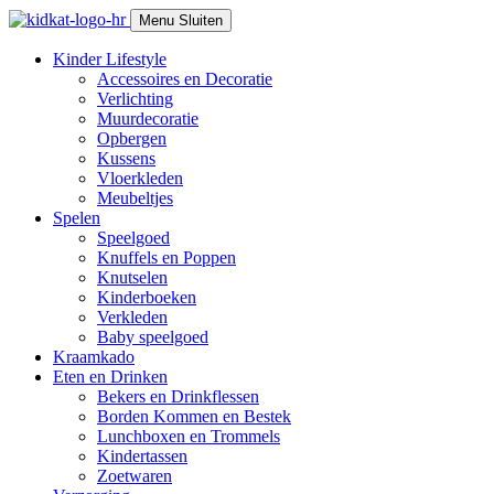
Skip
Menu
Sluiten
to
content
Kinder Lifestyle
Accessoires en Decoratie
Verlichting
Muurdecoratie
Opbergen
Kussens
Vloerkleden
Meubeltjes
Spelen
Speelgoed
Knuffels en Poppen
Knutselen
Kinderboeken
Verkleden
Baby speelgoed
Kraamkado
Eten en Drinken
Bekers en Drinkflessen
Borden Kommen en Bestek
Lunchboxen en Trommels
Kindertassen
Zoetwaren