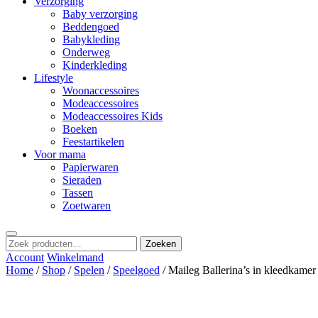
Verzorging
Baby verzorging
Beddengoed
Babykleding
Onderweg
Kinderkleding
Lifestyle
Woonaccessoires
Modeaccessoires
Modeaccessoires Kids
Boeken
Feestartikelen
Voor mama
Papierwaren
Sieraden
Tassen
Zoetwaren
Zoeken
Zoeken
naar:
Account
Winkelmand
Home
/
Shop
/
Spelen
/
Speelgoed
/ Maileg Ballerina’s in kleedkame