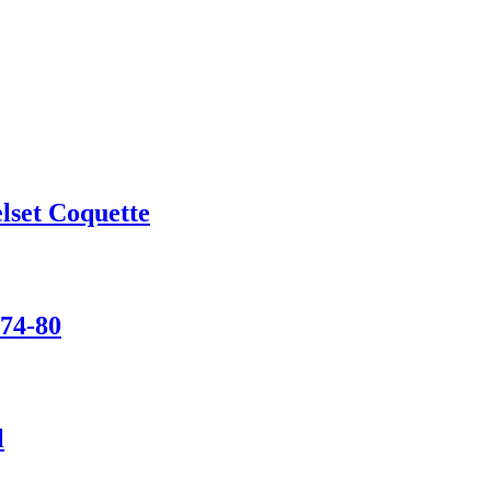
lset Coquette
74-80
l