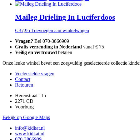
Maileg Drieling In Luciferdoos
€
37,95
Toevoegen aan winkelwagen
Vragen?
Bel 070-3866909
Gratis verzending in Nederland
vanaf € 75
Veilig en vertrouwd
betalen
Onze leuke winkel bevat een zorgvuldig geselecteerde collectie kinder
Veelgestelde vragen
Contact
Retouren
Herenstraat 115
2271 CD
Voorburg
Bekijk op Google Maps
info@kidkat.nl
www.kidkat.nl
070-3866909