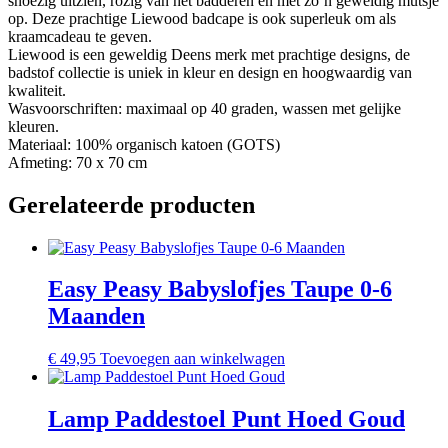
snoezig uitzien, rozig van het badderen en met zo’n geweldig mutsje
op. Deze prachtige Liewood badcape is ook superleuk om als
kraamcadeau te geven.
Liewood is een geweldig Deens merk met prachtige designs, de
badstof collectie is uniek in kleur en design en hoogwaardig van
kwaliteit.
Wasvoorschriften: maximaal op 40 graden, wassen met gelijke
kleuren.
Materiaal: 100% organisch katoen (GOTS)
Afmeting: 70 x 70 cm
Gerelateerde producten
Easy Peasy Babyslofjes Taupe 0-6
Maanden
€
49,95
Toevoegen aan winkelwagen
Lamp Paddestoel Punt Hoed Goud