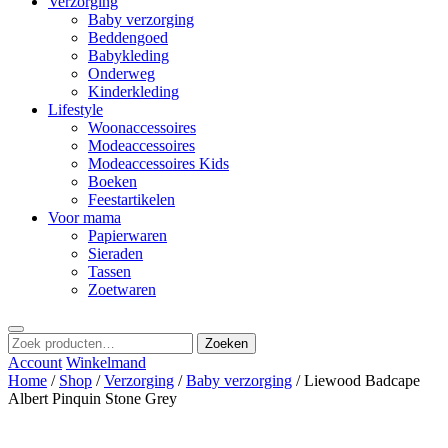
Verzorging
Baby verzorging
Beddengoed
Babykleding
Onderweg
Kinderkleding
Lifestyle
Woonaccessoires
Modeaccessoires
Modeaccessoires Kids
Boeken
Feestartikelen
Voor mama
Papierwaren
Sieraden
Tassen
Zoetwaren
Zoeken
Zoeken
naar:
Account
Winkelmand
Home
/
Shop
/
Verzorging
/
Baby verzorging
/ Liewood Badcape
Albert Pinquin Stone Grey