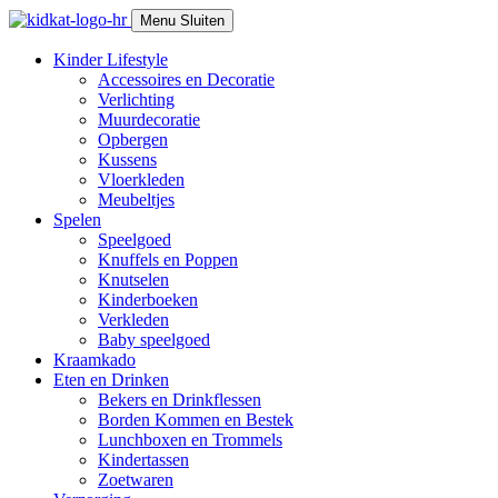
Skip
Menu
Sluiten
to
content
Kinder Lifestyle
Accessoires en Decoratie
Verlichting
Muurdecoratie
Opbergen
Kussens
Vloerkleden
Meubeltjes
Spelen
Speelgoed
Knuffels en Poppen
Knutselen
Kinderboeken
Verkleden
Baby speelgoed
Kraamkado
Eten en Drinken
Bekers en Drinkflessen
Borden Kommen en Bestek
Lunchboxen en Trommels
Kindertassen
Zoetwaren