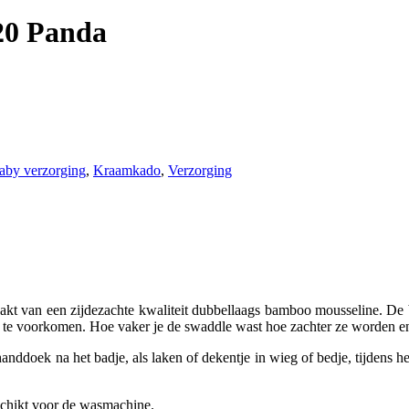
20 Panda
aby verzorging
,
Kraamkado
,
Verzorging
akt van een zijdezachte kwaliteit dubbellaags bamboo mousseline. D
g te voorkomen. Hoe vaker je de swaddle wast hoe zachter ze worden e
handdoek na het badje, als laken of dekentje in wieg of bedje, tijdens h
schikt voor de wasmachine.