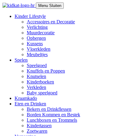
Skip
Menu
Sluiten
to
content
Kinder Lifestyle
Accessoires en Decoratie
Verlichting
Muurdecoratie
Opbergen
Kussens
Vloerkleden
Meubeltjes
Spelen
Speelgoed
Knuffels en Poppen
Knutselen
Kinderboeken
Verkleden
Baby speelgoed
Kraamkado
Eten en Drinken
Bekers en Drinkflessen
Borden Kommen en Bestek
Lunchboxen en Trommels
Kindertassen
Zoetwaren