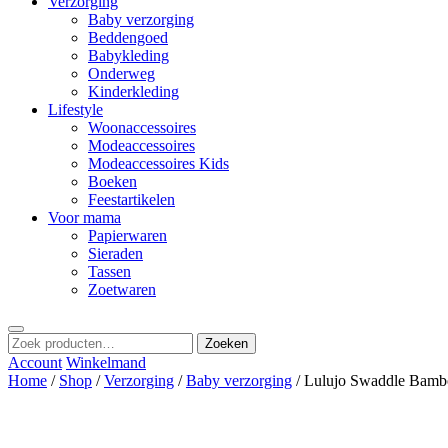
Verzorging
Baby verzorging
Beddengoed
Babykleding
Onderweg
Kinderkleding
Lifestyle
Woonaccessoires
Modeaccessoires
Modeaccessoires Kids
Boeken
Feestartikelen
Voor mama
Papierwaren
Sieraden
Tassen
Zoetwaren
Zoeken
Zoeken
naar:
Account
Winkelmand
Home
/
Shop
/
Verzorging
/
Baby verzorging
/ Lulujo Swaddle Bam