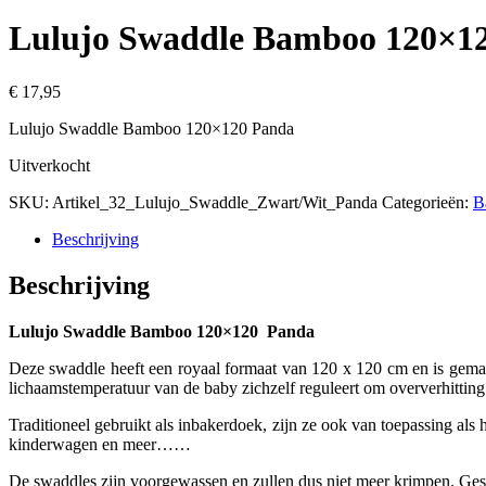
Lulujo Swaddle Bamboo 120×1
€
17,95
Lulujo Swaddle Bamboo 120×120 Panda
Uitverkocht
SKU:
Artikel_32_Lulujo_Swaddle_Zwart/Wit_Panda
Categorieën:
B
Beschrijving
Beschrijving
Lulujo Swaddle Bamboo 120×120 Panda
Deze swaddle heeft een royaal formaat van 120 x 120 cm en is gema
lichaamstemperatuur van de baby zichzelf reguleert om oververhittin
Traditioneel gebruikt als inbakerdoek, zijn ze ook van toepassing als 
kinderwagen en meer……
De swaddles zijn voorgewassen en zullen dus niet meer krimpen. Ge