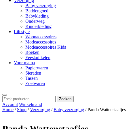
Verzorging
Baby verzorging
Beddengoed
Babykleding
Onderweg
Kinderkleding
Lifestyle
Woonaccessoires
Modeaccessoires
Modeaccessoires Kids
Boeken
Feestartikelen
Voor mama
Papierwaren
Sieraden
Tassen
Zoetwaren
Zoeken
Zoeken
naar:
Account
Winkelmand
Home
/
Shop
/
Verzorging
/
Baby verzorging
/ Panda Wattenstaafjes
Panda Wattenstaafjes