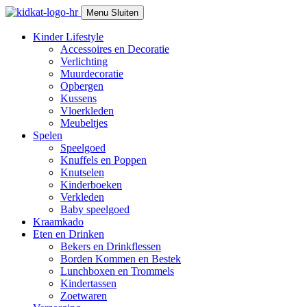
Skip
Menu
Sluiten
to
content
Kinder Lifestyle
Accessoires en Decoratie
Verlichting
Muurdecoratie
Opbergen
Kussens
Vloerkleden
Meubeltjes
Spelen
Speelgoed
Knuffels en Poppen
Knutselen
Kinderboeken
Verkleden
Baby speelgoed
Kraamkado
Eten en Drinken
Bekers en Drinkflessen
Borden Kommen en Bestek
Lunchboxen en Trommels
Kindertassen
Zoetwaren