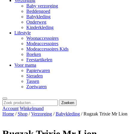
Verzorging
Baby verzorging
Beddengoed
Babykleding
Onderweg
Kinderkleding
Lifestyle
Woonaccessoires
Modeaccessoires
Modeaccessoires Kids
Boeken
Feestartikelen
Voor mama
Papierwaren
Sieraden
Tassen
Zoetwaren
Zoeken
Zoeken
naar:
Account
Winkelmand
Home
/
Shop
/
Verzorging
/
Babykleding
/ Rugzak Trixie Mr Lion
Rugzak Trixie Mr Lion