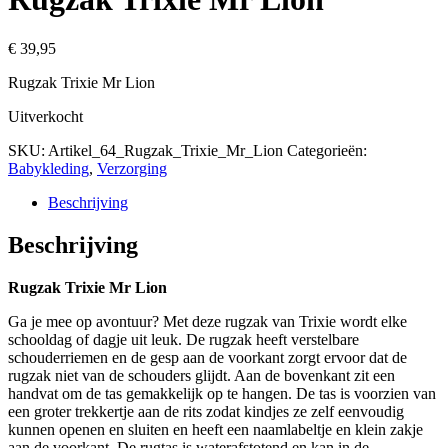
€
39,95
Rugzak Trixie Mr Lion
Uitverkocht
SKU:
Artikel_64_Rugzak_Trixie_Mr_Lion
Categorieën:
Babykleding
,
Verzorging
Beschrijving
Beschrijving
Rugzak Trixie Mr Lion
Ga je mee op avontuur? Met deze rugzak van Trixie wordt elke
schooldag of dagje uit leuk. De rugzak heeft verstelbare
schouderriemen en de gesp aan de voorkant zorgt ervoor dat de
rugzak niet van de schouders glijdt. Aan de bovenkant zit een
handvat om de tas gemakkelijk op te hangen. De tas is voorzien van
een groter trekkertje aan de rits zodat kindjes ze zelf eenvoudig
kunnen openen en sluiten en heeft een naamlabeltje en klein zakje
aan de voorkant. De rugtas is waterafstotend en kan in de