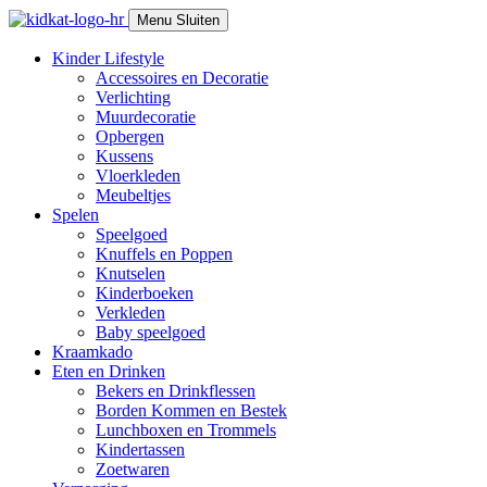
Skip
Menu
Sluiten
to
content
Kinder Lifestyle
Accessoires en Decoratie
Verlichting
Muurdecoratie
Opbergen
Kussens
Vloerkleden
Meubeltjes
Spelen
Speelgoed
Knuffels en Poppen
Knutselen
Kinderboeken
Verkleden
Baby speelgoed
Kraamkado
Eten en Drinken
Bekers en Drinkflessen
Borden Kommen en Bestek
Lunchboxen en Trommels
Kindertassen
Zoetwaren