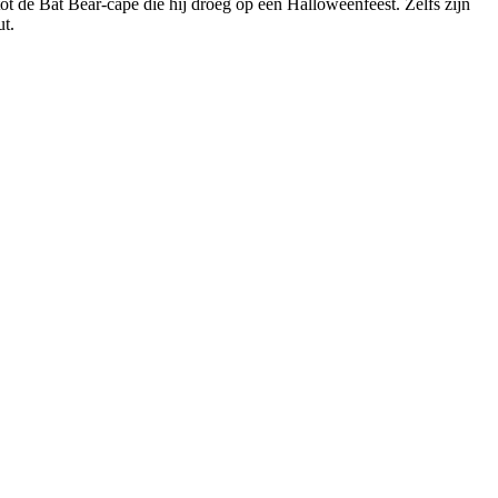
tot de Bat Bear-cape die hij droeg op een Halloweenfeest. Zelfs zijn
t.