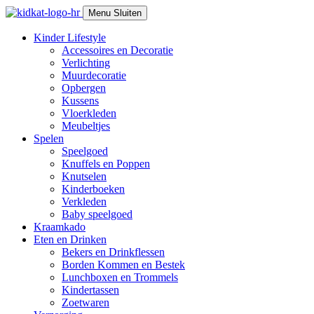
Skip
Menu
Sluiten
to
content
Kinder Lifestyle
Accessoires en Decoratie
Verlichting
Muurdecoratie
Opbergen
Kussens
Vloerkleden
Meubeltjes
Spelen
Speelgoed
Knuffels en Poppen
Knutselen
Kinderboeken
Verkleden
Baby speelgoed
Kraamkado
Eten en Drinken
Bekers en Drinkflessen
Borden Kommen en Bestek
Lunchboxen en Trommels
Kindertassen
Zoetwaren