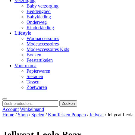
Verzorging
Baby verzorging
Beddengoed
Babykleding
Onderweg
Kinderkleding
Lifestyle
Woonaccessoires
Modeaccessoires
Modeaccessoires Kids
Boeken
Feestartikelen
Voor mama
Papierwaren
Sieraden
Tassen
Zoetwaren
Zoeken
Zoeken
naar:
Account
Winkelmand
Home
/
Shop
/
Spelen
/
Knuffels en Poppen
/
Jellycat
/ Jellycat Leola
Jellycat Leola Bear