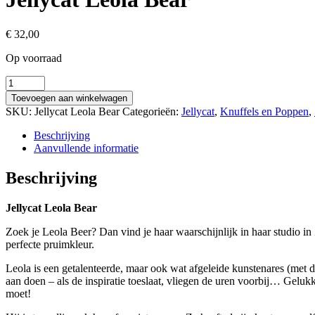
€
32,00
Op voorraad
Jellycat
Leola
Toevoegen aan winkelwagen
Bear
SKU:
Jellycat Leola Bear
Categorieën:
Jellycat
,
Knuffels en Poppen
,
aantal
Beschrijving
Aanvullende informatie
Beschrijving
Jellycat Leola Bear
Zoek je Leola Beer? Dan vind je haar waarschijnlijk in haar studio in
perfecte pruimkleur.
Leola is een getalenteerde, maar ook wat afgeleide kunstenares (met d
aan doen – als de inspiratie toeslaat, vliegen de uren voorbij… Gelukk
moet!