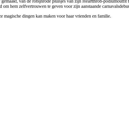
lf gemaakt, van de robijnrode pluisjes van zijn Heartthrob-podiumoutfit 
 om hem zelfvertrouwen te geven voor zijn aanstaande carnavalsdebuu
t ze magische dingen kan maken voor haar vrienden en familie.